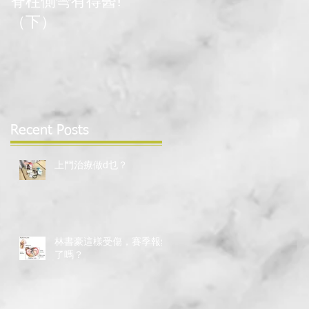
脊柱側彎有得醫!
脊柱側彎有得醫！
（下）
（上）
Recent Posts
上門治療做d乜？
林書豪這樣受傷，賽季報銷
了嗎？