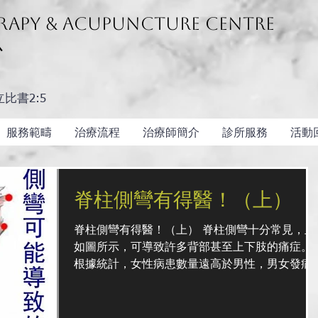
rapy & Acupuncture Centre
心
比書2:5
服務範疇
治療流程
治療師簡介
診所服務
活動
脊柱側彎有得醫！（上）
脊柱側彎有得醫！（上） 脊柱側彎十分常見，且
如圖所示，可導致許多背部甚至上下肢的痛症。
根據統計，女性病患數量遠高於男性，男女發病
比例約為1:10! 所以這個疾病是一個不折不扣的
性殺手！。 傳統理念之中，脊椎側彎是一種不能
治癒的疾病，但事實上是否如此呢？讓我們看看