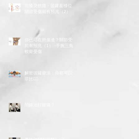
前膝突然痛 - 菠蘿蓋移位？
關節受傷前有預兆（2）
你已站在懸崖邊？關節受傷
前有預兆（1） -手腕三角
軟骨受傷
解密拔罐療法：你都可以變
菲比斯🏻
鬧鐘治好腰痛？