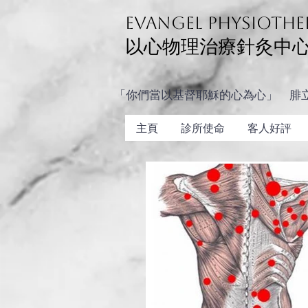
Evangel physiothe
以心物理治療針灸中
「你們當以基督耶穌的心為心」 腓立
主頁
診所使命
客人好評