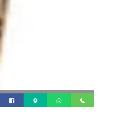
你已站在懸崖邊？關節受