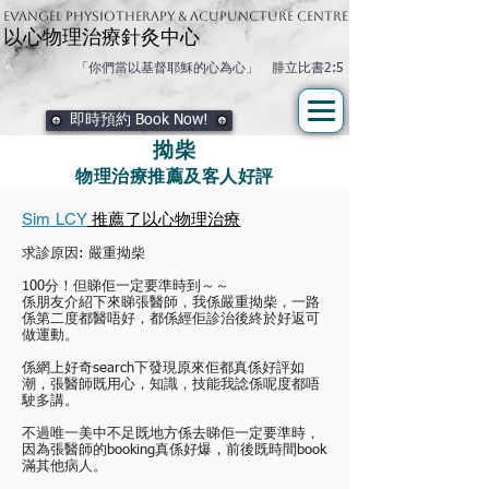
Evangel physiotherapy & Acupuncture Centre
以心物理治療針灸中心
「你們當以基督耶穌的心為心」 腓立比書2:5
即時預約 Book Now!
拗柴
物理治療推薦及客人好評
Sim LCY
推薦了以心物理治療
求診原因:
嚴重拗柴
100分！但睇佢一定要準時到～～
係朋友介紹下來睇張醫師，我係嚴重拗柴，一路
係第二度都醫唔好，都係經佢診治後終於好返可
做運動。
係網上好奇search下發現原來佢都真係好評如
潮，張醫師既用心，知識，技能我諗係呢度都唔
駛多講。
不過唯一美中不足既地方係去睇佢一定要準時，
因為張醫師的booking真係好爆，前後既時間book
滿其他病人。