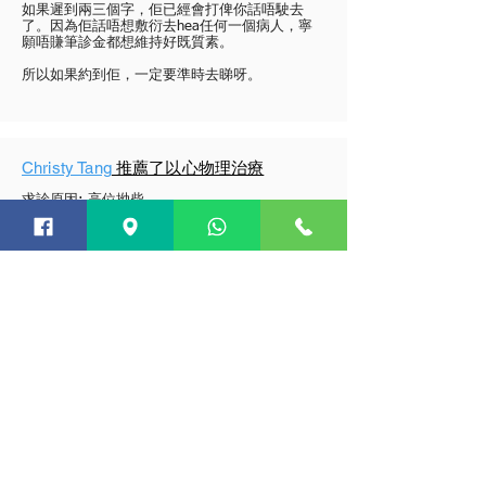
如果遲到兩三個字，佢已經會打俾你話唔駛去
了。因為佢話唔想敷衍去hea任何一個病人，寧
願唔賺筆診金都想維持好既質素。
所以如果約到佢，一定要準時去睇呀。
Christy Tang
推薦了以心物理治療
求診原因: 高位拗柴
楊加穎和張煒燁物理治療師​的專業程度令人印象
深刻。他們使用針灸，儀器和手法治療的技術高
超，讓我在短短幾次療程後就有明顯的改善。
更專業的是，他們會針對我的生活習慣提供專屬
的居家運動處方，而非只是被動地接受治療。
後續並有貼心的關注我的康復狀態，我衷心推薦
楊和張物理治療師。
預約電話:
35835933
; Whatsapp:
65573773
診所地址: 九龍尖沙咀亞士厘道33號九龍中心7樓704室(港鐵尖沙咀站
A1/H出口; 尖東站L5出口)
診症時間
星期一至四 9:15-18:00,夜診20:30-22:30 ;