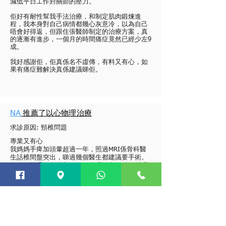
減低平日工作對關節的壓力。
佢好有耐性幫我手法治療，和制定肌肉鍛煉進
程，我本身對自己病情都幾心灰意冷，以為自己
唔會好得返，但跟住張醫師制定的治療方案，真
的逐漸有進步，一個月的時間痛症竟然已經少左9
成。
我好感謝佢，佢真係名不虛傳，有料又有心，如
果有痛症難解決真係建議睇佢。
NA
推薦了以心物理治療
求診原因:
頸椎問題
專業又有心
我媽媽手痺加頭暈超過一年，照過MRI係骨科醫
生話椎間盤突出，睇過幾個醫生都建議要手術。
媽媽好驚手術所以想再搵下物理治療師睇下幫唔
幫到手。
朋友介紹來到Richard 張醫師診所。張醫師第一
次檢查已經話應該唔需要手術亦可康復，當時真
係感動到想流眼淚，因為都去過好多地方求診，
第一次見到希望。
跟住張醫師仔細檢查，做治療，用手法治療幫媽
媽放鬆肌肉同矯正關節，又教左好多運動返去