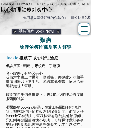
Evangel physiotherapy & Acupuncture Centre
以心物理治療針灸中心
「你們當以基督耶穌的心為心」 腓立比書2:5
即時預約 Book Now!
頸痛
物理治療推薦及客人好評
​Jackie
推薦了以心物理治療
求診原因:
頸痛，牙較痛，手麻痹
名不虛傳，有料又有心
我做左文書工作幾年，頸膊痛，再導致牙較和手
都痛到難以正常生活。睇過其他脊醫，物理治療
師都無乜大幫助。
最後在同事強烈推薦下，去到以心物理治療度睇
張醫師試試。
張醫師的booking好滿，在放工時間好難得先約
到，都感謝佢咁忙都收左我呢個新症。佢個人好
friendly又有活力，幫我檢查有別於其他治療師，
詳細到每節關節每塊小肌肉，再解釋俾我知要令
平時俾抑制既肌肉重新學會發力，才可以治本，